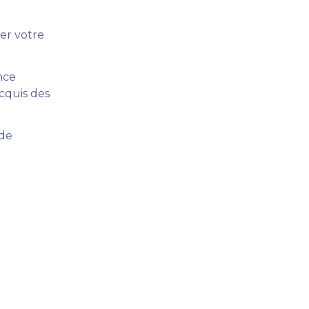
er votre 
ce 
cquis des 
de 